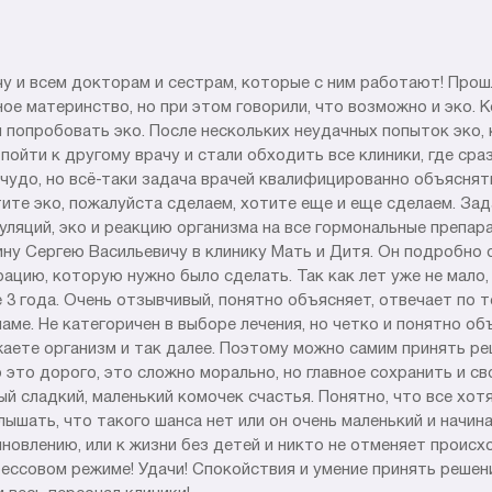
 и всем докторам и сестрам, которые с ним работают! Прошл
ое материнство, но при этом говорили, что возможно и эко. К
я попробовать эко. После нескольких неудачных попыток эко,
пойти к другому врачу и стали обходить все клиники, где сраз
 чудо, но всё-таки задача врачей квалифицированно объяснят
тите эко, пожалуйста сделаем, хотите еще и еще сделаем. Зад
ляций, эко и реакцию организма на все гормональные препар
ну Сергею Васильевичу в клинику Мать и Дитя. Он подробно о
рацию, которую нужно было сделать. Так как лет уже не мало
3 года. Очень отзывчивый, понятно объясняет, отвечает по 
ме. Не категоричен в выборе лечения, но четко и понятно об
ужаете организм и так далее. Поэтому можно самим принять р
о это дорого, это сложно морально, но главное сохранить и с
й сладкий, маленький комочек счастья. Понятно, что все хот
лышать, что такого шанса нет или он очень маленький и начин
ыновлению, или к жизни без детей и никто не отменяет происх
рессовом режиме! Удачи! Спокойствия и умение принять решен