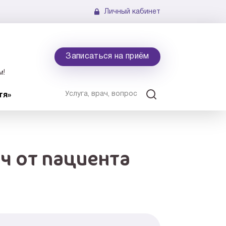
Личный кабинет
Записаться на приём
м!
тя»
ч от пациента