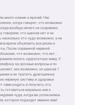
и много клиник и врачей. Нас
онечно, когда говорят, что возможно
 когда вообще ничего не созревало
у говорили, что шансов нет и не
ь насколько это чудо возможно, а не
ача врача объяснить все риски и
аты. После сорванной нервной
бъяснил, что возможно, что нет ,
, решили искать суррогатную маму. У
телефону на срочные вопросы и по
ъясняет, эко возможно, но шансов 1
ешение и не тратить драгоценное
вою нервную систему и здоровье
ят сами родить и получить это
ать готовиться морально или к
ождения чуда, когда вы успокоились
ия, которое подходит именно вам!