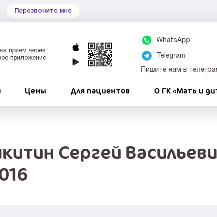
Перезвоните мне
WhatsApp
на прием через
Telegram
ное приложение
Пишите нам в телегра
и
Цены
Для пациентов
О ГК «Мать и ди
икитин Сергей Васильеви
2016