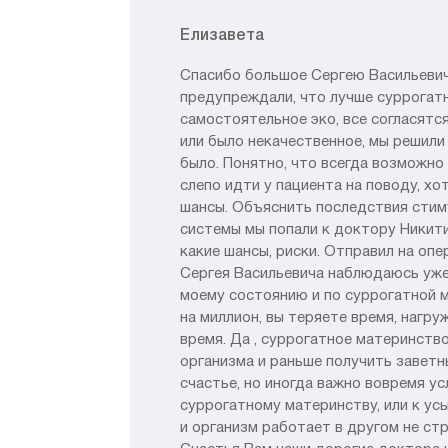
Елизавета
Спасибо большое Сергею Васильевичу
предупреждали, что лучше суррогатн
самостоятельное эко, все согласятс
или было некачественное, мы решили 
было. Понятно, что всегда возможно
слепо идти у пациента на поводу, хо
шансы. Объяснить последствия стиму
системы мы попали к доктору Никити
какие шансы, риски. Отправил на опе
Сергея Васильевича наблюдаюсь уже 
моему состоянию и по суррогатной ма
на миллион, вы теряете время, нагр
время. Да , суррогатное материнств
организма и раньше получить заветны
счастье, но иногда важно вовремя ус
суррогатному материнству, или к ус
и организм работает в другом не ст