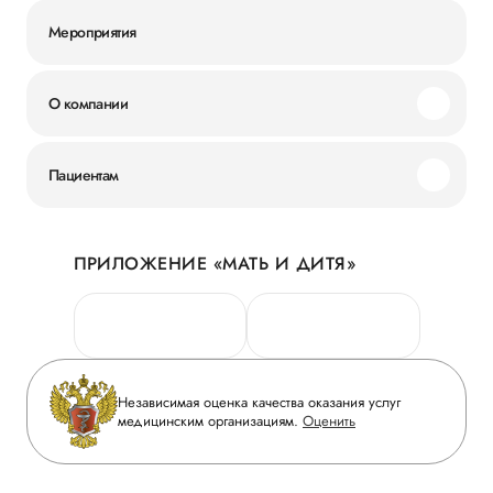
Мероприятия
О компании
Миссия и ценности
Пациентам
Наши преимущества
Акции
История
ПРИЛОЖЕНИЕ «МАТЬ И ДИТЯ»
Личный кабинет
Новости
Персональные данные
Руководство
Горячая линия качества
Сотрудничество
Вопрос-ответ
Инвесторам
Независимая оценка качества оказания услуг
Приложение пациента
медицинским организациям.
Оценить
Журнал «Мать и дитя»
Статьи
Вакансии