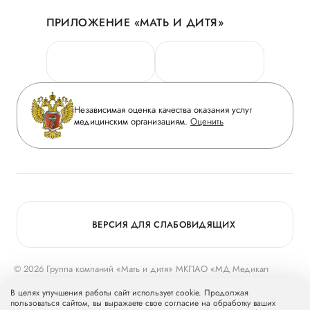
Акции
История
ПРИЛОЖЕНИЕ «МАТЬ И ДИТЯ»
Личный кабинет
Новости
Персональные данные
Руководство
Горячая линия качества
Сотрудничество
Вопрос-ответ
Инвесторам
Независимая оценка качества оказания услуг
Приложение пациента
медицинским организациям.
Оценить
Журнал «Мать и дитя»
Статьи
Вакансии
Заболевания
Медицинский туризм
Конкурс в ординатуру
Для прессы
ВЕРСИЯ ДЛЯ СЛАБОВИДЯЩИХ
© 2026 Группа компаний «Мать и дитя» МКПАО «МД Медикал
Груп»
mcclinics.ru
. Все права защищены. ООО «ХАВЕН» входит в
В целях улучшения работы сайт использует cookie. Продолжая
Группу компаний «Мать и дитя».
пользоваться сайтом, вы выражаете свое согласие на обработку ваших