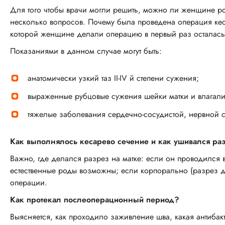
Для того чтобы врачи могли решить, можно ли женщине рож
несколько вопросов. Почему была проведена операция ке
которой женщине делали операцию в первый раз осталась, 
Показаниями в данном случае могут быть:
анатомически узкий таз II-IV й степени сужения;
выраженные рубцовые сужения шейки матки и влагал
тяжелые заболевания сердечно-сосудистой, нервной с
Как выполнялось кесарево сечение и как ушивался раз
Важно, где делался разрез на матке: если он проводился 
естественные роды возможны; если корпорально (разрез де
операции.
Как протекал послеоперационный период?
Выясняется, как проходило заживление шва, какая антибак