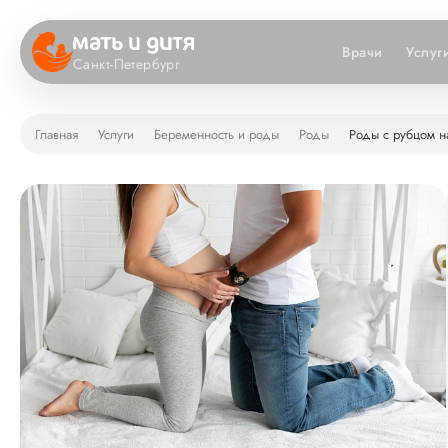
Врачи
Услуг
Санкт-Петербург
Главная
Услуги
Беременность и роды
Роды
Роды с рубцом н