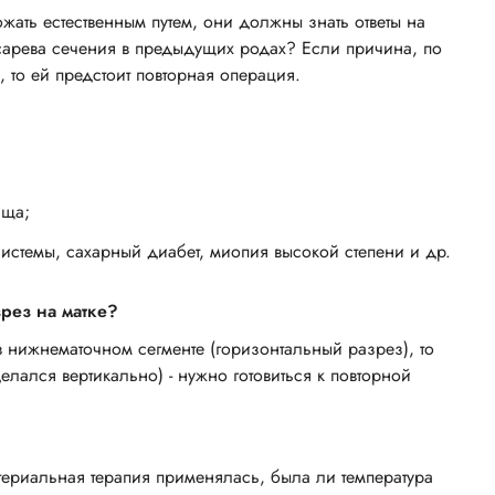
ать естественным путем, они должны знать ответы на
сарева сечения в предыдущих родах? Если причина, по
то ей предстоит повторная операция.
ища;
истемы, сахарный диабет, миопия высокой степени и др.
рез на матке?
в нижнематочном сегменте (горизонтальный разрез), то
лался вертикально) - нужно готовиться к повторной
териальная терапия применялась, была ли температура