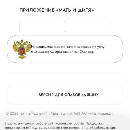
Акции
История
ПРИЛОЖЕНИЕ «МАТЬ И ДИТЯ»
Личный кабинет
Новости
Персональные данные
Руководство
Горячая линия качества
Сотрудничество
Вопрос-ответ
Инвесторам
Независимая оценка качества оказания услуг
Приложение пациента
медицинским организациям.
Оценить
Журнал «Мать и дитя»
Статьи
Вакансии
Заболевания
Медицинский туризм
Конкурс в ординатуру
Для прессы
ВЕРСИЯ ДЛЯ СЛАБОВИДЯЩИХ
© 2026 Группа компаний «Мать и дитя» МКПАО «МД Медикал
Груп»
mcclinics.ru
. Все права защищены. ООО «ХАВЕН» входит в
В целях улучшения работы сайт использует cookie. Продолжая
Группу компаний «Мать и дитя».
пользоваться сайтом, вы выражаете свое согласие на обработку ваших