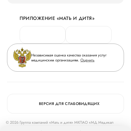
Наши преимущества
Акции
История
ПРИЛОЖЕНИЕ «МАТЬ И ДИТЯ»
Личный кабинет
Новости
Персональные данные
Руководство
Горячая линия качества
Сотрудничество
Вопрос-ответ
Инвесторам
Независимая оценка качества оказания услуг
Приложение пациента
медицинским организациям.
Оценить
Журнал «Мать и дитя»
Статьи
Вакансии
Заболевания
Медицинский туризм
Конкурс в ординатуру
Для прессы
ВЕРСИЯ ДЛЯ СЛАБОВИДЯЩИХ
© 2026 Группа компаний «Мать и дитя» МКПАО «МД Медикал
Груп»
mcclinics.ru
. Все права защищены. ООО «ХАВЕН» входит в