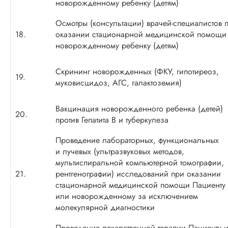
новорожденному ребенку (детям)
Осмотры (консультации)
врачей-специалистов
п
18.
оказании стационарной медицинской помощи
новорожденному ребенку (детям)
Скрининг новорожденных (ФКУ, гипотиреоз,
19.
муковисцидоз, АГС, галактоземия)
Вакцинация новорожденного ребенка (детей)
20.
против Гепатита В и туберкулеза
Проведение лабораторных, функциональных
и лучевых (ультразвуковых методов,
мультиспиральной компьютерной томографии,
21.
рентгенографии) исследований при оказании
стационарной медицинской помощи Пациенту
или новорожденному за исключением
молекулярной диагностики
Проведение лекарственной терапии Пациенту 