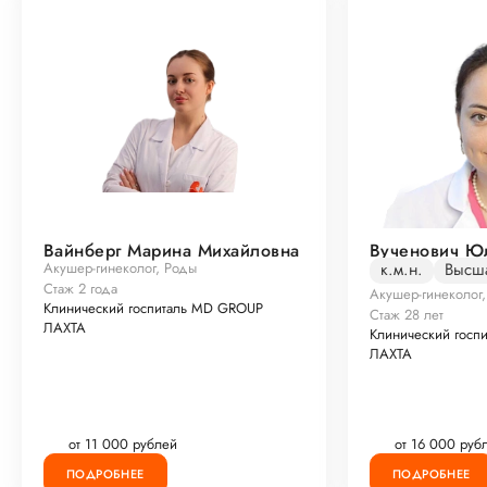
Вайнберг Марина Михайловна
Вученович Ю
Акушер-гинеколог, Роды
к.м.н.
Высша
Стаж 2 года
Акушер-гинеколог
Клинический госпиталь MD GROUP
Стаж 28 лет
ЛАХТА
Клинический госп
ЛАХТА
от 11 000 рублей
от 16 000 руб
ПОДРОБНЕЕ
ПОДРОБНЕЕ