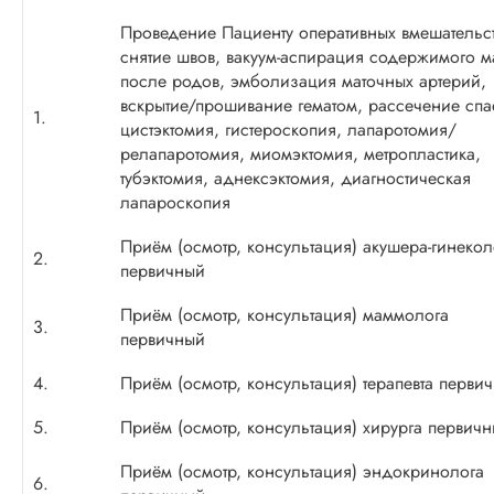
Проведение Пациенту оперативных вмешательст
снятие швов, вакуум-аспирация содержимого м
после родов, эмболизация маточных артерий,
вскрытие/прошивание гематом, рассечение спа
1.
цистэктомия, гистероскопия, лапаротомия/
релапаротомия, миомэктомия, метропластика,
тубэктомия, аднексэктомия, диагностическая
лапароскопия
Приём (осмотр, консультация) акушера-гинекол
2.
первичный
Приём (осмотр, консультация) маммолога
3.
первичный
4.
Приём (осмотр, консультация) терапевта перви
5.
Приём (осмотр, консультация) хирурга первич
Приём (осмотр, консультация) эндокринолога
6.