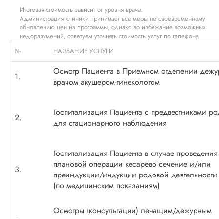
Итоговая стоимость зависит от уровня врача.
Администрация клиники принимает все меры по своевременному
обновлению цен на программы, однако во избежание возможных
недоразумений, советуем уточнять стоимость услуг по телефону.
№
НАЗВАНИЕ УСЛУГИ
Осмотр Пациента в Приемном отделении деж
1.
врачом
акушером-гинекологом
Госпитализация Пациента с предвестниками ро
2.
для стационарного наблюдения
Госпитализация Пациента в случае проведения
плановой операции кесарево сечение и/или
3.
преиндукции/индукции родовой деятельности
(по медицинским показаниям)
Осмотры (консультации) лечащим/дежурным