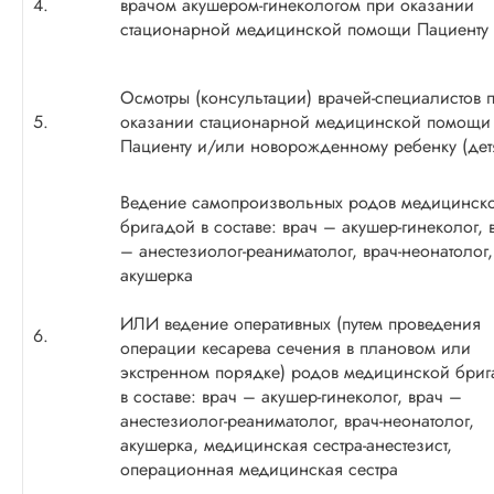
4.
врачом
акушером-гинекологом
при оказании
стационарной медицинской помощи Пациенту
Осмотры (консультации)
врачей-специалистов
п
5.
оказании стационарной медицинской помощи
Пациенту и/или новорожденному ребенку (дет
Ведение самопроизвольных родов медицинск
бригадой в составе: врач – акушер-гинеколог, 
– анестезиолог-реаниматолог, врач-неонатолог,
акушерка
ИЛИ ведение оперативных (путем проведения
6.
операции кесарева сечения в плановом или
экстренном порядке) родов медицинской бри
в составе: врач – акушер-гинеколог, врач –
анестезиолог-реаниматолог, врач-неонатолог,
акушерка, медицинская сестра-анестезист,
операционная медицинская сестра