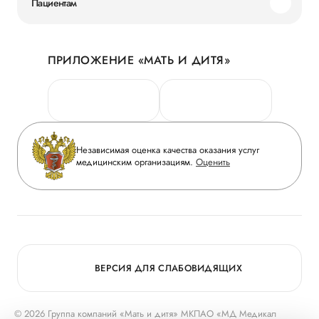
Пациентам
Наши преимущества
Акции
История
ПРИЛОЖЕНИЕ «МАТЬ И ДИТЯ»
Личный кабинет
Новости
Персональные данные
Руководство
Горячая линия качества
Сотрудничество
Вопрос-ответ
Инвесторам
Независимая оценка качества оказания услуг
Приложение пациента
медицинским организациям.
Оценить
Журнал «Мать и дитя»
Статьи
Вакансии
Заболевания
Медицинский туризм
Конкурс в ординатуру
Для прессы
ВЕРСИЯ ДЛЯ СЛАБОВИДЯЩИХ
© 2026 Группа компаний «Мать и дитя» МКПАО «МД Медикал