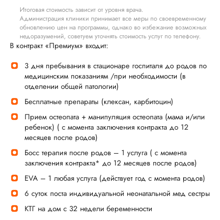
Итоговая стоимость зависит от уровня врача.
Администрация клиники принимает все меры по своевременному
обновлению цен на программы, однако во избежание возможных
недоразумений, советуем уточнять стоимость услуг по телефону.
В контракт «Премиум» входит:
3 дня пребывания в стационаре госпиталя до родов по
медицинским показаниям /при необходимости (в
отделении общей патологии)
Бесплатные препараты (клексан, карбитоцин)
Прием остеопата + манипуляция остеопата (мама и/или
ребенок) ( с момента заключения контракта до 12
месяцев после родов)
Босс терапия после родов – 1 услуга ( с момента
заключения контракта* до 12 месяцев после родов)
EVA – 1 любая услуга (действует год с момента родов)
6 суток поста индивидуальной неонатальной мед сестры
КТГ на дом с 32 недели беременности