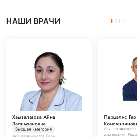
НАШИ ВРАЧИ
Хамзалатова Айна
Парцалис Гео
Залимхановна
Константинов
Высшая категория
Акушер-гинеколог,
диагностики, Роды
Акушер-гинеколог, Роды