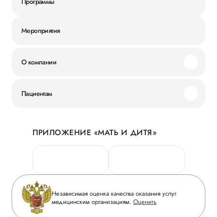
Программы
Мероприятия
О компании
Миссия и ценности
Пациентам
Наши преимущества
Акции
История
ПРИЛОЖЕНИЕ «МАТЬ И ДИТЯ»
Личный кабинет
Новости
Персональные данные
Руководство
Горячая линия качества
Сотрудничество
Вопрос-ответ
Инвесторам
Независимая оценка качества оказания услуг
Приложение пациента
медицинским организациям.
Оценить
Журнал «Мать и дитя»